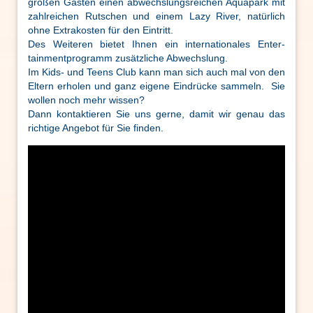
großen Gästen einen abwechslungsreichen Aquapark mit
zahlreichen Rutschen und einem Lazy River, natürlich
ohne Extrakosten für den Eintritt.
Des Weiteren bietet Ihnen ein internationales Enter-
tainmentprogramm zusätzliche Abwechslung.
Im Kids- und Teens Club kann man sich auch mal von den
Eltern erholen und ganz eigene Eindrücke sammeln. Sie
wollen noch mehr wissen?
Dann kontaktieren Sie uns gerne, damit wir genau das
richtige Angebot für Sie finden.