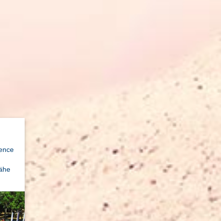
dence
Nähe