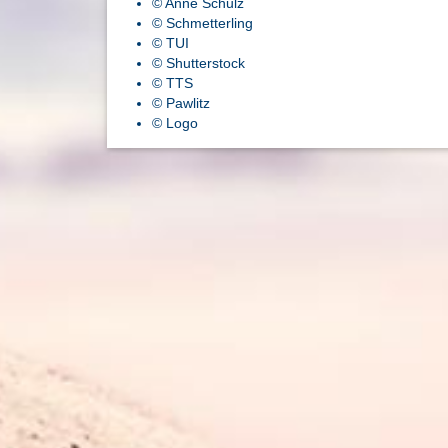
© Anne Schulz
© Schmetterling
© TUI
© Shutterstock
© TTS
© Pawlitz
© Logo