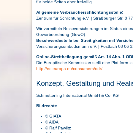
für beide Seiten aber freiwillig.
Allgemeine Verbraucherschlichtungsstelle:
Zentrum für Schlichtung e.V. | Straßburger Str. 8 7
Wir vermitteln Reiseversicherungen im Status eines
Gewerbeordnung (GewO).
Beschwerdestelle bei Streitigkeiten mit Versich
Versicherungsombudsmann e.V. | Postfach 08 06 32
Online-Streitbeilegung gemäß Art. 14 Abs. 1 O
Die Europäische Kommission stellt eine Plattform zu
http://ec.europa.eu/consumers/odr/
.
Konzept, Gestaltung und Reali
Schmetterling International GmbH & Co. KG
Bildrechte
© GIATA
© AIDA
© Ralf Pawlitz