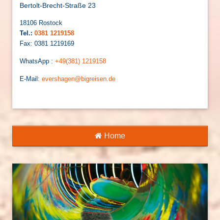
Bertolt-Brecht-Straße 23
18106 Rostock
Tel.:
0381 1219158
Fax: 0381 1219169
WhatsApp :
+49(381) 1219158
E-Mail:
evershagen@bigreisen.de
Home